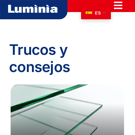
Skip
Togg
to
ES
content
Navi
GAMA LUMINIA
TECNOLOGÍA MICRO TECH
Trucos y
consejos
CONTACTO